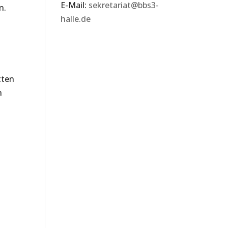
E-Mail:
sekretariat@bbs3-
n.
halle.de
tten
n