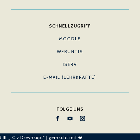
SCHNELLZUGRIFF
MOODLE
WEBUNTIS
ISERV
E-MAIL (LEHRKRÄFTE)
FOLGE UNS
 III „J.C.v.Dreyhaupt“ | gemacht mit ❤️