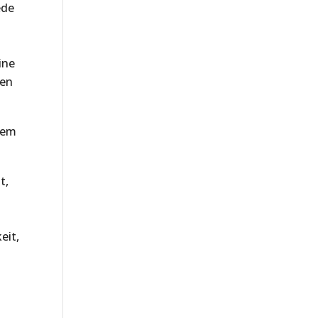
ede
ine
hen
dem
t,
eit,