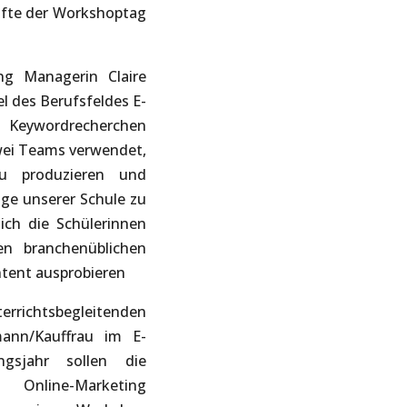
äfte der Workshoptag
g Managerin Claire
l des Berufsfeldes E-
eywordrecherchen
wei Teams verwendet,
u produzieren und
ge unserer Schule zu
ich die Schülerinnen
n branchenüblichen
tent ausprobieren
rrichtsbegleitenden
mann/Kauffrau im E-
gsjahr sollen die
 Online-Marketing