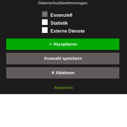
Datenschutzbestimmungen.
Essenziell
WIR WERDEN GEFÖRDERT DURCH:
Statistik
Externe Dienste
✓ Akzeptieren
(c) 2026 BbS III „J.C.v.Dreyhaupt“ | gemacht
Auswahl speichern
mit ❤️
✕ Ablehnen
Anpassen