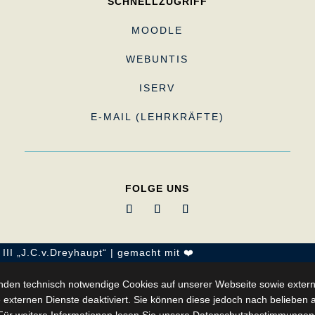
SCHNELLZUGRIFF
MOODLE
WEBUNTIS
ISERV
E-MAIL (LEHRKRÄFTE)
FOLGE UNS
III „J.C.v.Dreyhaupt“ | gemacht mit ❤️
nden technisch notwendige Cookies auf unserer Webseite sowie extern
 externen Dienste deaktiviert. Sie können diese jedoch nach belieben ak
Für weitere Informationen lesen Sie unsere Datenschutzbestimmungen