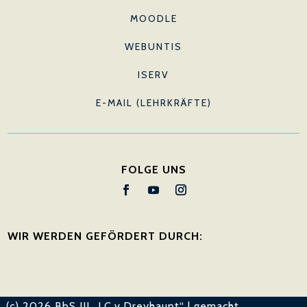
MOODLE
WEBUNTIS
ISERV
E-MAIL (LEHRKRÄFTE)
FOLGE UNS
WIR WERDEN GEFÖRDERT DURCH:
(c) 2026 BbS III „J.C.v.Dreyhaupt“ | gemacht