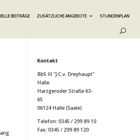
ELLE BEITRÄGE
ZUSÄTZLICHE ANGEBOTE
STUNDENPLAN
Kontakt
BbS III "J.C.v. Dreyhaupt"
Halle
Harzgeroder Straße 63-
65
06124 Halle (Saale)
Telefon: 0345 / 299 89 10
Fax: 0345 / 299 89 120
hang