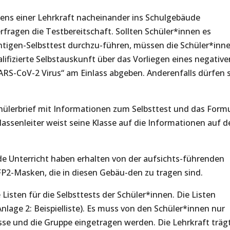
ens einer Lehrkraft nacheinander ins Schulgebäude
rfragen die Testbereitschaft. Sollten Schüler*innen es
ntigen-Selbsttest durchzu-führen, müssen die Schüler*inn
lifizierte Selbstauskunft über das Vorliegen eines negative
RS-CoV-2 Virus“ am Einlass abgeben. Anderenfalls dürfen s
chülerbrief mit Informationen zum Selbsttest und das Form
Klassenleiter weist seine Klasse auf die Informationen auf d
de Unterricht haben erhalten von der aufsichts-führenden
2-Masken, die in diesen Gebäu-den zu tragen sind.
isten für die Selbsttests der Schüler*innen. Die Listen
Anlage 2: Beispielliste). Es muss von den Schüler*innen nur
se und die Gruppe eingetragen werden. Die Lehrkraft träg