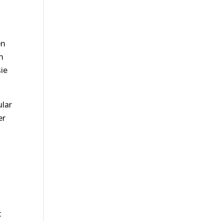
en
n
ie
ular
er
t