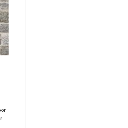
vor
e