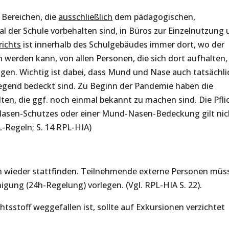
Bereichen, die
ausschließlich
dem pädagogischen,
l der Schule vorbehalten sind, in Büros zur Einzelnutzung
richts
ist innerhalb des Schulgebäudes immer dort, wo der
 werden kann, von allen Personen, die sich dort aufhalten,
en. Wichtig ist dabei, dass Mund und Nase auch tatsächli
iegend bedeckt sind. Zu Beginn der Pandemie haben die
en, die ggf. noch einmal bekannt zu machen sind. Die Pfli
asen-Schutzes oder einer Mund-Nasen-Bedeckung gilt nic
-Regeln; S. 14 RPL-HIA)
n wieder stattfinden. Teilnehmende externe Personen müs
igung (24h-Regelung) vorlegen. (Vgl. RPL-HIA S. 22).
chtsstoff weggefallen ist, sollte auf Exkursionen verzichtet