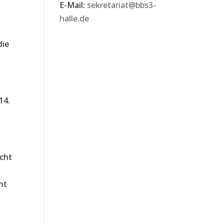
E-Mail:
sekretariat@bbs3-
halle.de
die
14.
icht
ht