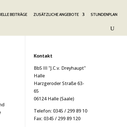
ELLE BEITRÄGE
ZUSÄTZLICHE ANGEBOTE
STUNDENPLAN
Kontakt
BbS III "J.C.v. Dreyhaupt"
Halle
Harzgeroder Straße 63-
65
06124 Halle (Saale)
und
Telefon: 0345 / 299 89 10
e
Fax: 0345 / 299 89 120